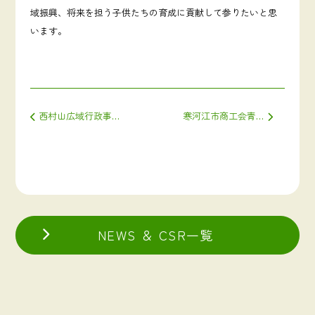
域振興、将来を担う子供たちの育成に貢献して参りたいと思
います。
投稿ナビゲーション
西村山広域行政事務組合と協定を結びました
寒河江市商工会青年部「コドモモシゴト(寒河江小学校)」に講師として参加いたしました
NEWS ＆ CSR一覧